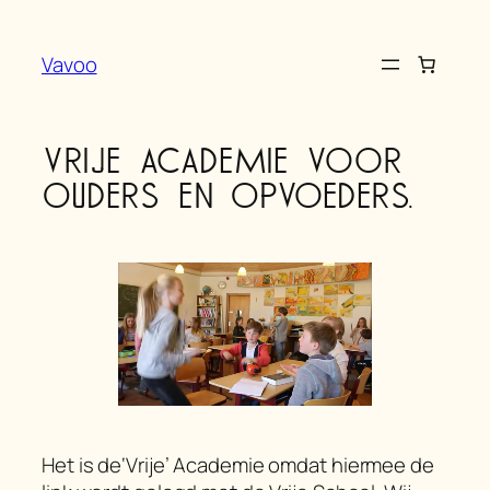
Ga
naar
Vavoo
de
inhoud
Vrije Academie voor
Ouders en Opvoeders.
Het is de
‘Vrije’
Academie omdat hiermee de