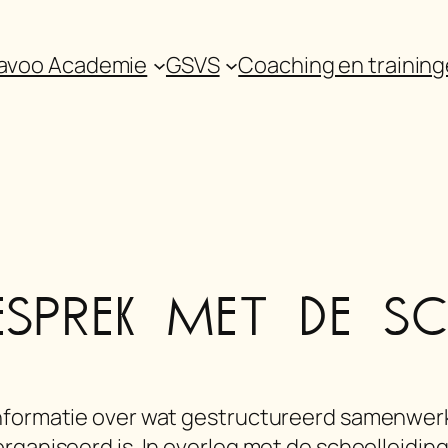
avoo Academie
GSVS
Coaching en trainin
esprek met de sc
informatie over wat gestructureerd samenwerk
rganiseerd is. In overleg met de schoolleidin