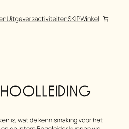
gen
Uitgeversactiviteiten
SKIP
Winkel
hoolleiding
en is, wat de kennismaking voor het
g en de Intern Begeleider kunnen we