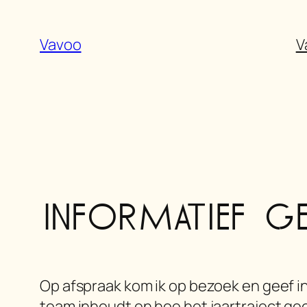
Ga
naar
Vavoo
V
de
inhoud
Informatief g
Op afspraak kom ik op bezoek en geef 
team inhoudt en hoe het jaartraject geo